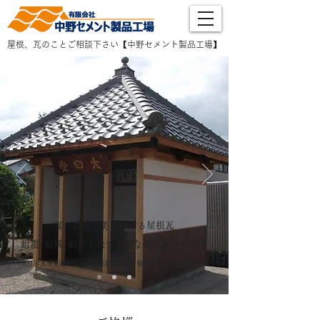
屋根、瓦のことご相談下さい【中野セメント製品工場】
​家の景観を美しくする屋根瓦
耐震･耐風･耐雪工法で大切な屋根を守ります
～全日本瓦事業連盟認定の屋根診断士・
屋根工事技士が対応します～