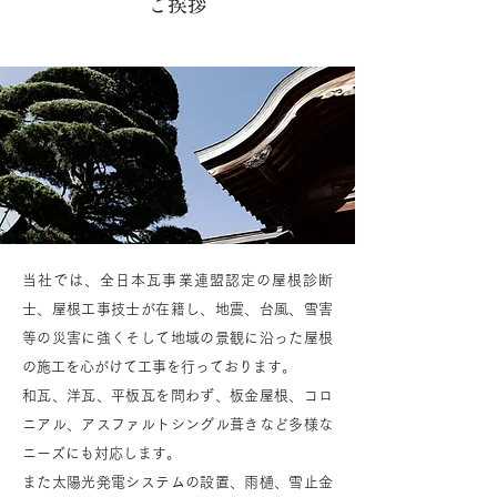
ご挨拶
当社では、全日本瓦事業連盟認定の屋根診断
士、屋根工事技士が在籍し、地震、台風、雪害
等の災害に強くそして地域の景観に沿った屋根
の施工を心がけて工事を行っております。
和瓦、洋瓦、平板瓦を問わず、板金屋根、コロ
ニアル、アスファルトシングル葺きなど多様な
ニーズにも対応します。
また太陽光発電システムの設置、雨樋、雪止金